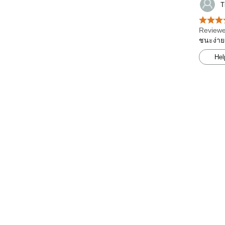
T
Reviewe
ชนะง่าย
Hel