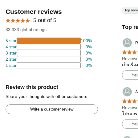
Customer reviews
Top revi
5 out of 5
Top r
33.333 global ratings
5 star
100%
R
4 star
0%
3 star
0%
Reviewe
2 star
0%
เป็นเรื่
1 star
0%
Hel
Review this product
A
Share your thoughts with other customers
Reviewe
Write a customer review
โปรแกรม
Hel