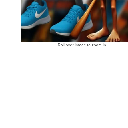
Roll over image to zoom in