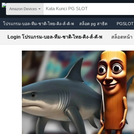
Skip to main content
Amazon Devices
โปรแกรม-บอล-ทีม-ชาติ-ไทย-คิง-ส์-คั-พ
สล็อต pg สาธิต
PGSLOT
Login โปรแกรม-บอล-ทีม-ชาติ-ไทย-คิง-ส์-คั-พ
สล็อตหน้า