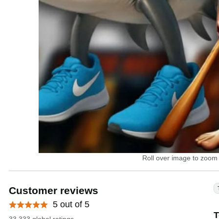
Roll over image to zoom 
Customer reviews
5 out of 5
T