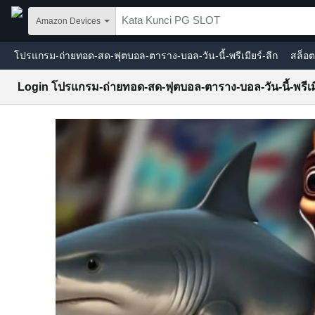
Skip to main content
Amazon Devices
โปรแกรม-ถ่ายทอด-สด-ฟุตบอล-ตาราง-บอล-วัน-นี้-พรีเมียร์-ลีก
สล็อต
Login โปรแกรม-ถ่ายทอด-สด-ฟุตบอล-ตาราง-บอล-วัน-นี้-พรีเมี