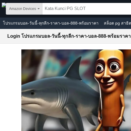
Skip to main content
Amazon Devices
โปรแกรมบอล-วันนี้-ทุกลีก-ราคา-บอล-888-พร้อมราคา
สล็อต pg สาธิ
Login โปรแกรมบอล-วันนี้-ทุกลีก-ราคา-บอล-888-พร้อมราคา
PG SLOT