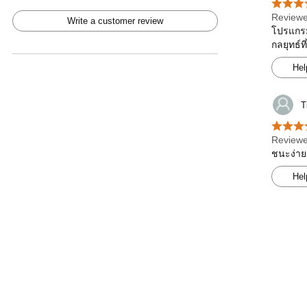
Reviewe
Write a customer review
โปรแกรม
กลยุทธ์ที
Hel
T
Reviewe
ชนะง่าย
Hel