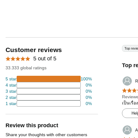
Customer reviews
Top revi
5 out of 5
Top r
33.333 global ratings
5 star
100%
R
4 star
0%
3 star
0%
Reviewe
2 star
0%
เป็นเรื่
1 star
0%
Hel
Review this product
A
Share your thoughts with other customers