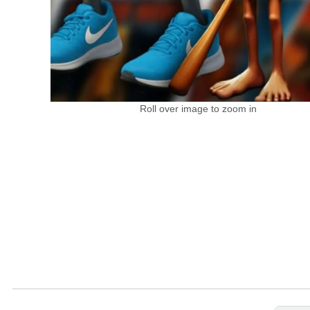
Roll over image to zoom in