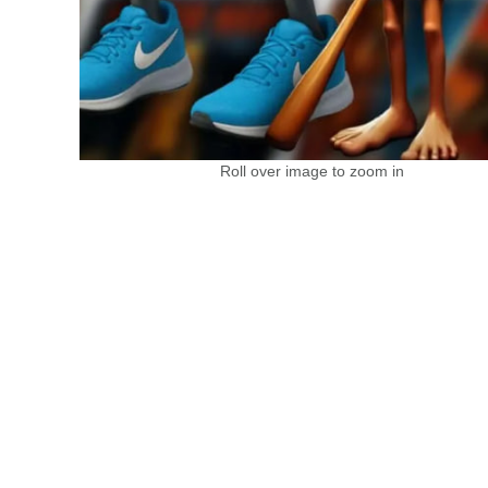
Roll over image to zoom in