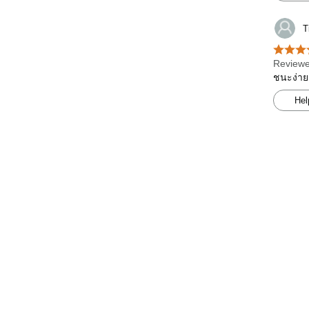
T
Reviewe
ชนะง่าย
Hel