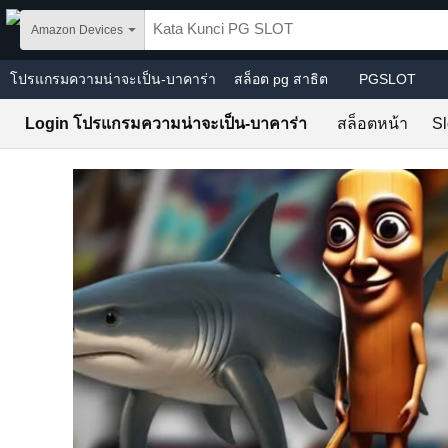
Skip to main content
Amazon Devices
โปรแกรมความน่าจะเป็น-บาคาร่า
สล็อต pg สาธิต
PGSLOT
Login โปรแกรมความน่าจะเป็น-บาคาร่า
สล็อตหน้า
S