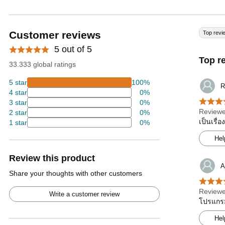
Customer reviews
Top revi
5 out of 5
Top r
33.333 global ratings
5 star
100%
R
4 star
0%
3 star
0%
Reviewe
2 star
0%
เป็นเรื่
1 star
0%
Hel
Review this product
A
Share your thoughts with other customers
Reviewe
Write a customer review
โปรแกรมค
Hel