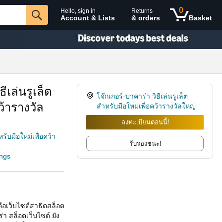
0
Hello, sign in
Returns
Account & Lists
& orders
Basket
ีเล่นรูเล็ต
โจ๊กเกอร์-บาคาร่า วิธีเล่นรูเล็ต
ว้ารางวัล
สำหรับมือใหม่เพื่อคว้ารางวัลใหญ่
ลงทะเบียนตอนนี้!
หรับมือใหม่เพื่อคว้า
รับรองชนะ!
ings
คือเว็บไซต์สาธิตสล็อต
า สล็อตเว็บไซต์ ยัง