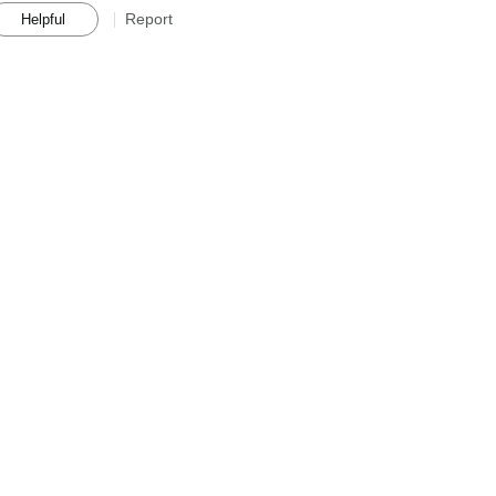
Report
Helpful