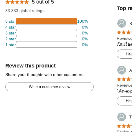
5 out of 5
Top r
33.333 global ratings
5 star
100%
R
4 star
0%
3 star
0%
Reviewe
2 star
0%
เป็นเรื่
1 star
0%
Hel
Review this product
A
Share your thoughts with other customers
Reviewe
Write a customer review
โค้ด-ex
Hel
T