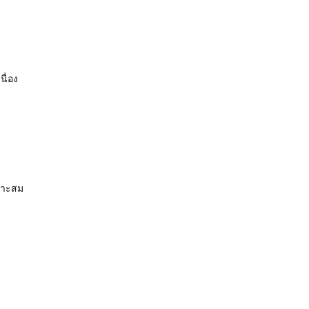
นื่อง
หมาะสม