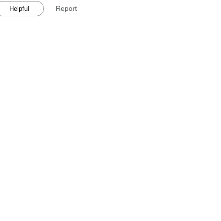
Report
Helpful