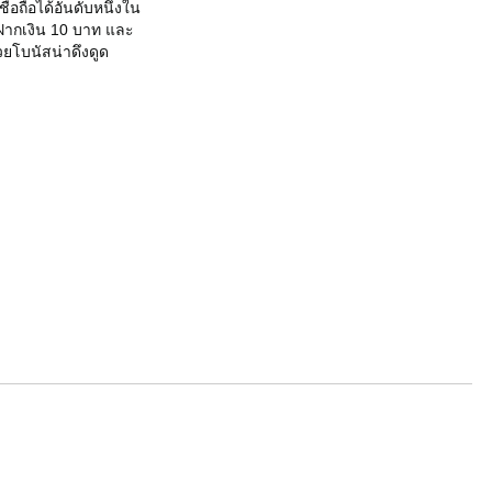
ื่อถือได้อันดับหนึ่งใน
ฝากเงิน 10 บาท และ
วยโบนัสน่าดึงดูด