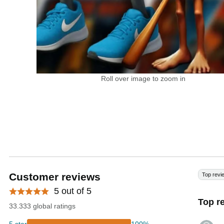
Roll over image to zoom in
Customer reviews
Top revi
5 out of 5
Top r
33.333 global ratings