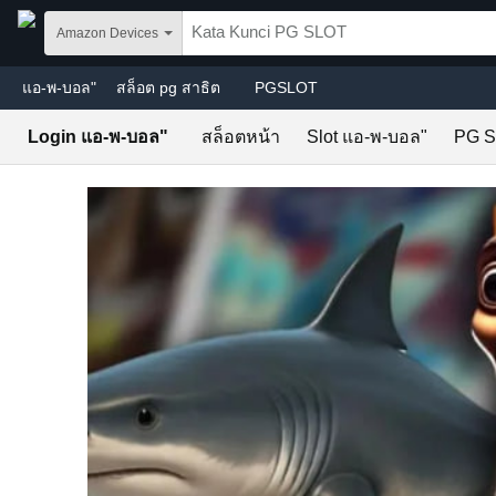
Skip to main content
Amazon Devices
แอ-พ-บอล"
สล็อต pg สาธิต
PGSLOT
Login แอ-พ-บอล"
สล็อตหน้า
Slot แอ-พ-บอล"
PG 