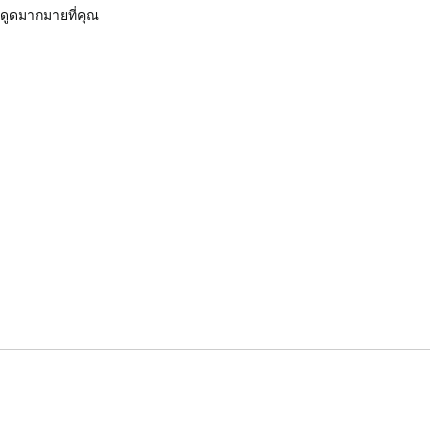
ดูดมากมายที่คุณ