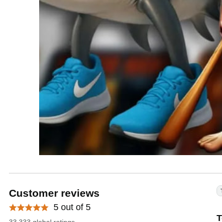
Customer reviews
5 out of 5
T