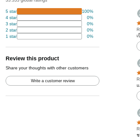
33.333 global ratings
5 star
100%
4 star
0%
3 star
0%
R
2 star
0%
เ
1 star
0%
Review this product
Share your thoughts with other customers
R
Write a customer review
แ
R
ช