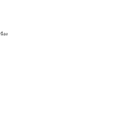
นื่อง