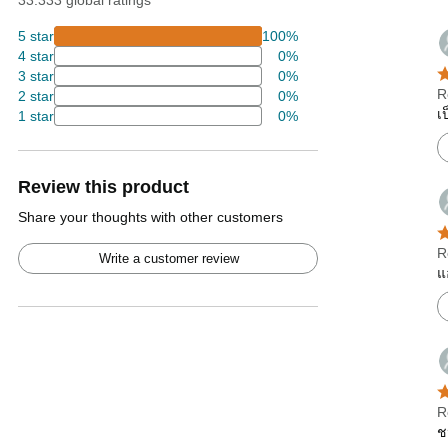
33.333 global ratings
5 star
100%
4 star
0%
3 star
0%
R
2 star
0%
เ
1 star
0%
Review this product
Share your thoughts with other customers
R
Write a customer review
แ
R
ช