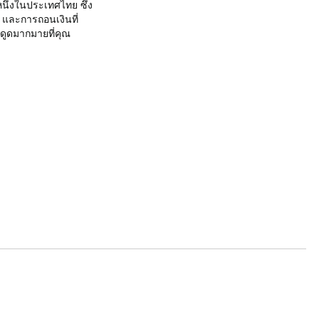
หนึ่งในประเทศไทย ซึ่ง
 และการถอนเงินที่
ดูดมากมายที่คุณ