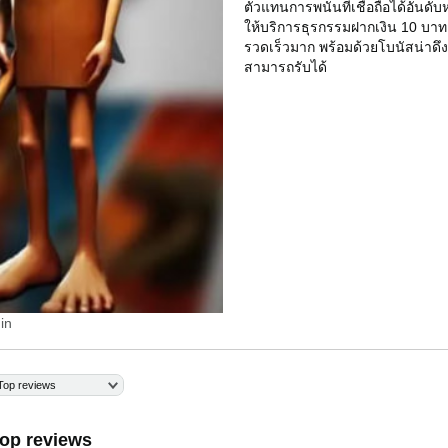
ตัวแทนการพนันที่เชื่อถือได้อันดับ
ให้บริการธุรกรรมฝากเงิน 10 บาท
รวดเร็วมาก พร้อมด้วยโบนัสน่าดึง
สามารถรับได้
in
Top reviews
op reviews