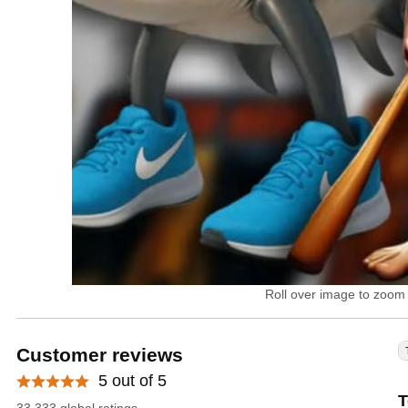
Roll over image to zoom 
Customer reviews
5 out of 5
T