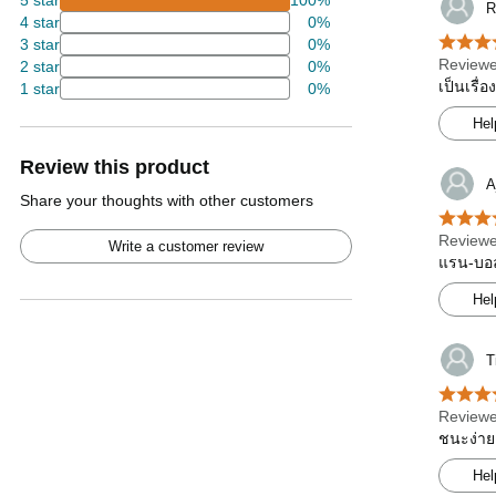
5 star
100%
R
4 star
0%
3 star
0%
Reviewe
2 star
0%
เป็นเรื่
1 star
0%
Hel
Review this product
A
Share your thoughts with other customers
Reviewe
Write a customer review
แรน-บอล 
Hel
T
Reviewe
ชนะง่าย
Hel