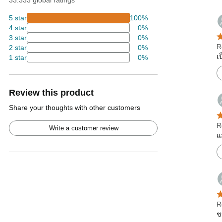
33.333 global ratings
5 star
100%
4 star
0%
3 star
0%
R
2 star
0%
เ
1 star
0%
Review this product
Share your thoughts with other customers
R
Write a customer review
แ
R
ช