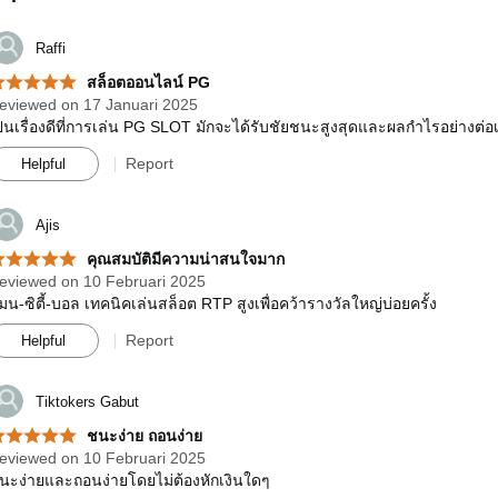
Raffi
สล็อตออนไลน์ PG
eviewed on 17 Januari 2025
ป็นเรื่องดีที่การเล่น PG SLOT มักจะได้รับชัยชนะสูงสุดและผลกำไรอย่างต่อเ
Report
Helpful
Ajis
คุณสมบัติมีความน่าสนใจมาก
eviewed on 10 Februari 2025
มน-ซิตี้-บอล เทคนิคเล่นสล็อต RTP สูงเพื่อคว้ารางวัลใหญ่บ่อยครั้ง
Report
Helpful
Tiktokers Gabut
ชนะง่าย ถอนง่าย
eviewed on 10 Februari 2025
นะง่ายและถอนง่ายโดยไม่ต้องหักเงินใดๆ