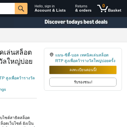
0
Hello, sign in
Returns
Account & Lists
& orders
Basket
ิคเล่นสล็อต
แมน-ซิตี้-บอล เทคนิคเล่นสล็อต
วัลใหญ่บ่อย
RTP สูงเพื่อคว้ารางวัลใหญ่บ่อยครั้ง
ลงทะเบียนตอนนี้!
P สูงเพื่อคว้ารางวัล
รับรองชนะ!
ings
ว็บไซต์สาธิตสล็อต
็อตเว็บไซต์ ยังเป็น