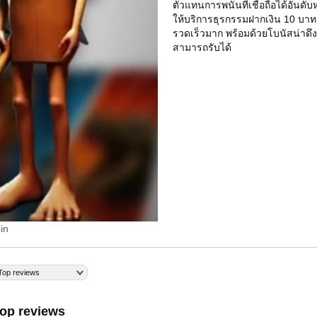
ตัวแทนการพนันที่เชื่อถือได้อันดับ
ให้บริการธุรกรรมฝากเงิน 10 บาท
รวดเร็วมาก พร้อมด้วยโบนัสน่าดึง
สามารถรับได้
in
Top reviews
op reviews