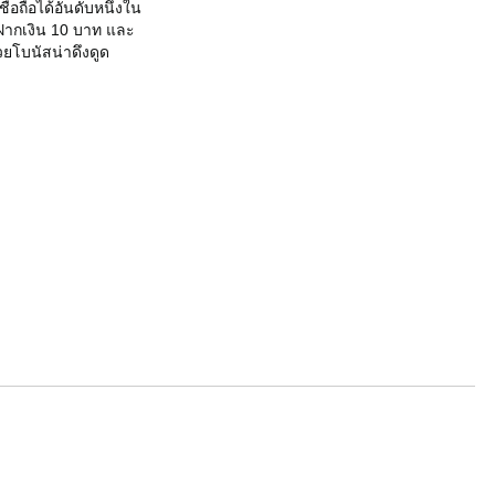
ื่อถือได้อันดับหนึ่งใน
ฝากเงิน 10 บาท และ
วยโบนัสน่าดึงดูด