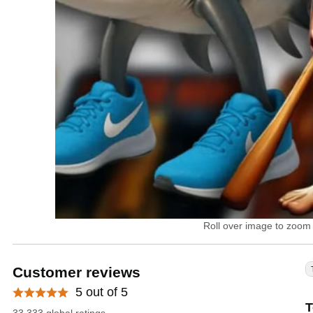
Roll over image to zoom 
Customer reviews
5 out of 5
T