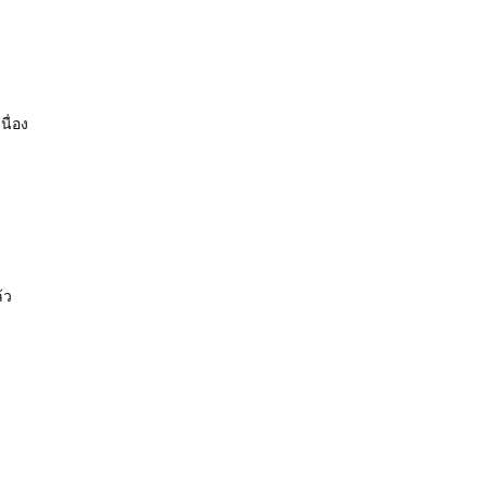
นื่อง
้ว