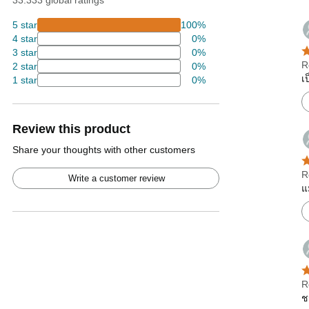
33.333 global ratings
5 star
100%
4 star
0%
3 star
0%
R
2 star
0%
เ
1 star
0%
Review this product
Share your thoughts with other customers
R
Write a customer review
แ
R
ช