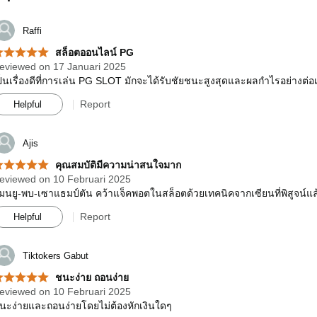
Raffi
สล็อตออนไลน์ PG
eviewed on 17 Januari 2025
ป็นเรื่องดีที่การเล่น PG SLOT มักจะได้รับชัยชนะสูงสุดและผลกำไรอย่างต่อเ
Report
Helpful
Ajis
คุณสมบัติมีความน่าสนใจมาก
eviewed on 10 Februari 2025
มนยู-พบ-เซาแธมป์ตัน คว้าแจ็คพอตในสล็อตด้วยเทคนิคจากเซียนที่พิสูจน์แล
Report
Helpful
Tiktokers Gabut
ชนะง่าย ถอนง่าย
eviewed on 10 Februari 2025
นะง่ายและถอนง่ายโดยไม่ต้องหักเงินใดๆ