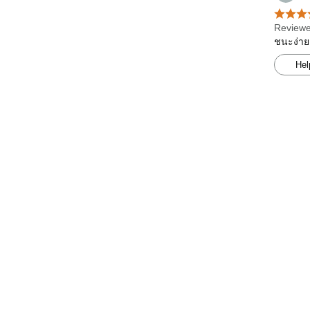
Reviewe
ชนะง่าย
Hel