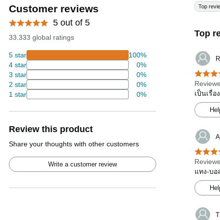
Customer reviews
Top revi
5 out of 5
Top r
33.333 global ratings
5 star
100%
R
4 star
0%
3 star
0%
Reviewe
2 star
0%
เป็นเรื่
1 star
0%
Hel
Review this product
A
Share your thoughts with other customers
Reviewe
Write a customer review
แทง-บอล-
Hel
T