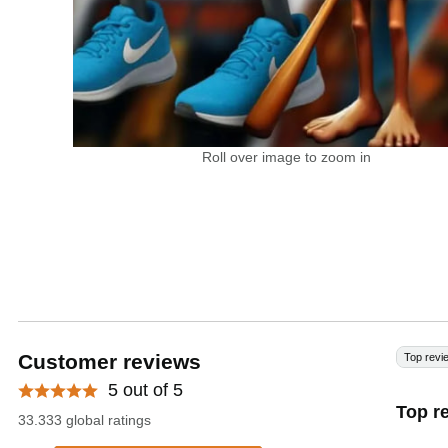
Roll over image to zoom in
Customer reviews
Top revi
5 out of 5
Top r
33.333 global ratings