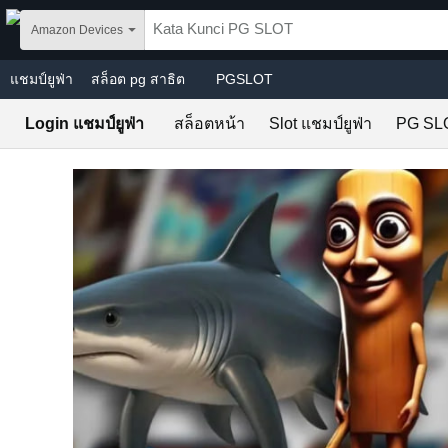
Skip to main content
Amazon Devices
แชมป์ยูฟ่า
สล็อต pg สาธิต
PGSLOT
Login แชมป์ยูฟ่า
สล็อตหน้า
Slot แชมป์ยูฟ่า
PG SL