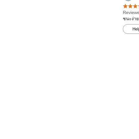
Reviewe
ชนะง่าย
Hel