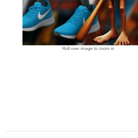
Roll over image to zoom in