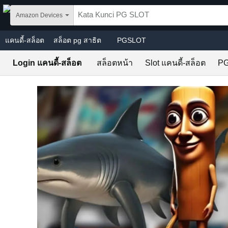
Skip to main content
Amazon Devices
แคนดี้-สล็อต
สล็อต pg สาธิต
PGSLOT
Login แคนดี้-สล็อต
สล็อตหน้า
Slot แคนดี้-สล็อต
PG