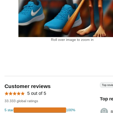
Roll over image to zoom in
Customer reviews
Top revi
5 out of 5
Top r
33.333 global ratings
5 star
100%
R