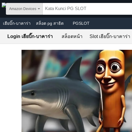
Skip to main content
Amazon Devices
เฮียบิ๊ก-บาคาร่า
สล็อต pg สาธิต
PGSLOT
Login เฮียบิ๊ก-บาคาร่า
สล็อตหน้า
Slot เฮียบิ๊ก-บาคาร่า