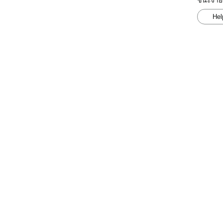
ชนะง่าย
Hel