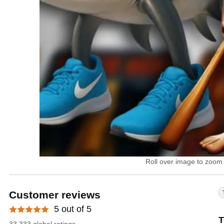
Roll over image to zoom 
Customer reviews
5 out of 5
T