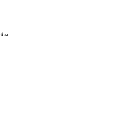
นื่อง