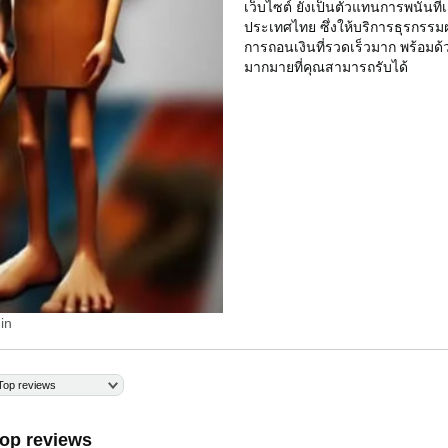
เว็บไซต์ ยังเป็นตัวแทนการพนันที่เช
ประเทศไทย ซึ่งให้บริการธุรกรรม
การถอนเงินที่รวดเร็วมาก พร้อมด้
มากมายที่คุณสามารถรับได้
in
Top reviews
op reviews