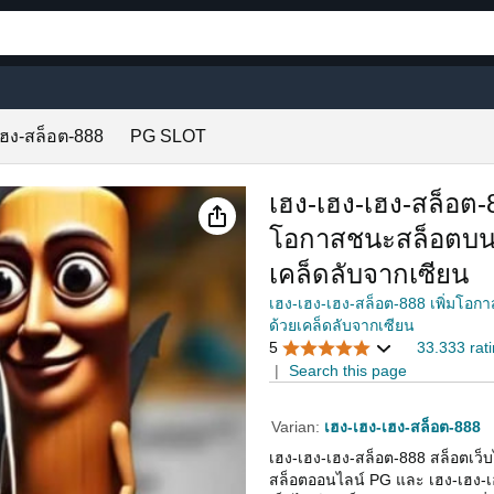
เฮง-สล็อต-888
PG SLOT
เฮง-เฮง-เฮง-สล็อต-8
โอกาสชนะสล็อตบนม
เคล็ดลับจากเซียน
เฮง-เฮง-เฮง-สล็อต-888 เพิ่มโอก
ด้วยเคล็ดลับจากเซียน
5
33.333 rat
|
Search this page
Varian:
เฮง-เฮง-เฮง-สล็อต-888
เฮง-เฮง-เฮง-สล็อต-888 สล็อตเว็บ
สล็อตออนไลน์ PG และ เฮง-เฮง-เ