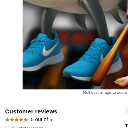
Roll over image to zoom 
Customer reviews
5 out of 5
T