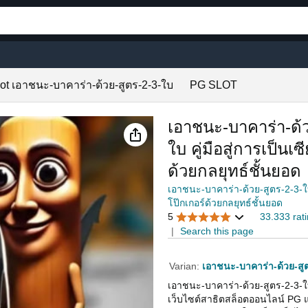
ot เอาชนะ-บาคาร่า-ด้วย-สูตร-2-3-ใบ
PG SLOT
เอาชนะ-บาคาร่า-ด้ว
ใบ คู่มือสู่การเป็นเ
ด้วยกลยุทธ์ชั้นยอด
เอาชนะ-บาคาร่า-ด้วย-สูตร-2-3-ใบ 
โป๊กเกอร์ด้วยกลยุทธ์ชั้นยอด
5
33.333 rat
|
Search this page
Varian:
เอาชนะ-บาคาร่า-ด้วย-สู
เอาชนะ-บาคาร่า-ด้วย-สูตร-2-3-ใบ
เว็บไซต์สาธิตสล็อตออนไลน์ PG