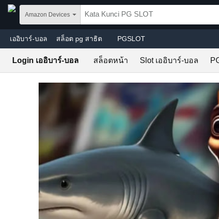
Skip to main content
Amazon Devices
เออิบาร์-บอล
สล็อต pg สาธิต
PGSLOT
Login เออิบาร์-บอล
สล็อตหน้า
Slot เออิบาร์-บอล
P