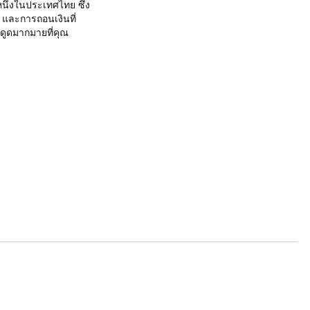
หนึ่งในประเทศไทย ซึ่ง
 และการถอนเงินที่
ดูดมากมายที่คุณ