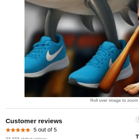
Roll over image to zoom 
Customer reviews
5 out of 5
T