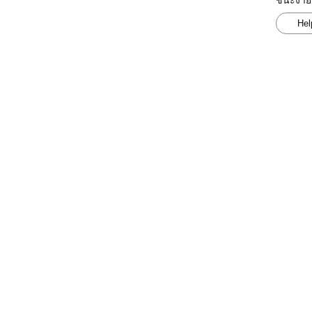
ชนะง่าย
Hel