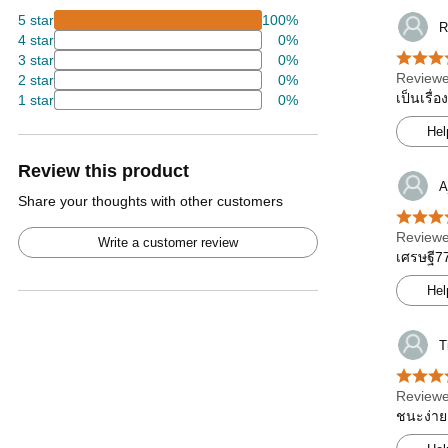
5 star
100%
R
4 star
0%
3 star
0%
Reviewe
2 star
0%
เป็นเรื่
1 star
0%
Hel
Review this product
A
Share your thoughts with other customers
Reviewe
Write a customer review
เศรษฐี7
Hel
T
Reviewe
ชนะง่าย