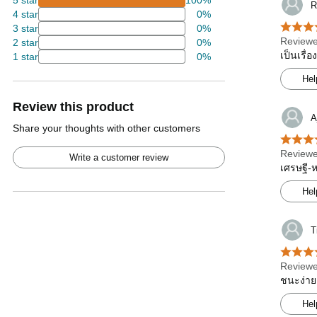
5 star
100%
R
4 star
0%
3 star
0%
Reviewe
2 star
0%
เป็นเรื่
1 star
0%
Hel
Review this product
A
Share your thoughts with other customers
Reviewe
Write a customer review
เศรษฐี-ห
Hel
T
Reviewe
ชนะง่าย
Hel