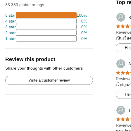
Top r
33.333 global ratings
5 star
100%
R
4 star
0%
3 star
0%
Reviewe
2 star
0%
เป็นเรื่
1 star
0%
Hel
Review this product
A
Share your thoughts with other customers
Reviewe
Write a customer review
เว็บtgaส
Hel
T
Reviewe