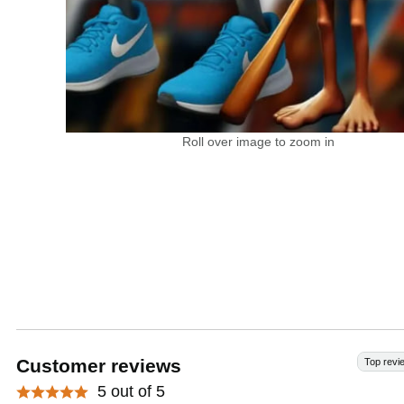
Roll over image to zoom in
Customer reviews
Top revi
5 out of 5