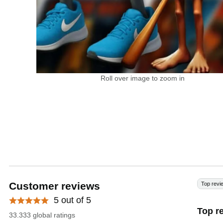
Roll over image to zoom in
Customer reviews
Top revi
5 out of 5
Top r
33.333 global ratings