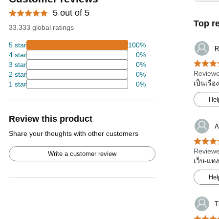
5 out of 5
Top r
33.333 global ratings
5 star
100%
R
4 star
0%
3 star
0%
Reviewe
2 star
0%
เป็นเรื่
1 star
0%
Hel
Review this product
A
Share your thoughts with other customers
Reviewe
Write a customer review
เว็บ-แทง
Hel
T