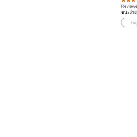
Reviewe
ชนะง่าย
Hel