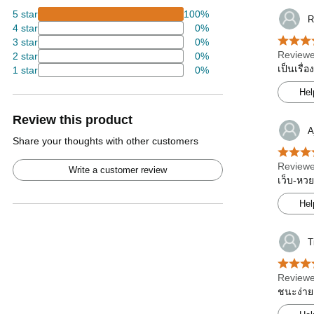
5 star
100%
R
4 star
0%
3 star
0%
Reviewe
2 star
0%
เป็นเรื่
1 star
0%
Hel
Review this product
A
Share your thoughts with other customers
Reviewe
Write a customer review
เว็บ-หวย
Hel
T
Reviewe
ชนะง่าย