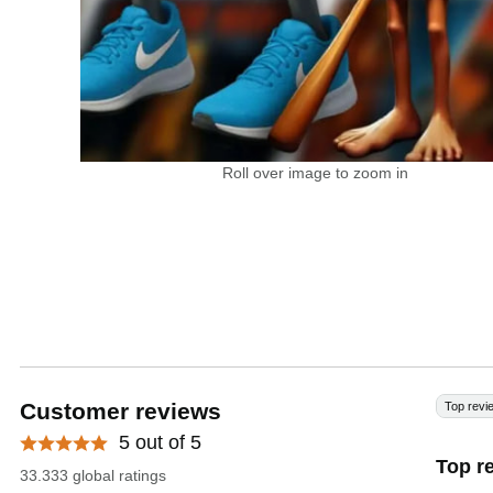
Roll over image to zoom in
Customer reviews
Top revi
5 out of 5
Top r
33.333 global ratings