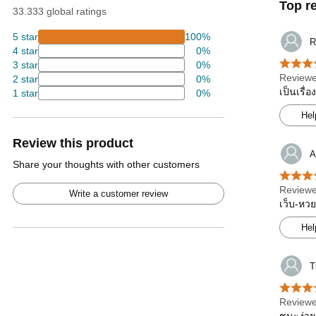
Top r
33.333 global ratings
5 star
100%
R
4 star
0%
3 star
0%
Reviewe
2 star
0%
เป็นเรื่
1 star
0%
Hel
Review this product
A
Share your thoughts with other customers
Reviewe
Write a customer review
เว็บ-หวย
Hel
T
Reviewe