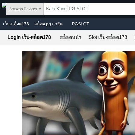
Skip to main content
Amazon Devices
เว็บ-สล็อต178
สล็อต pg สาธิต
PGSLOT
Login เว็บ-สล็อต178
สล็อตหน้า
Slot เว็บ-สล็อต178