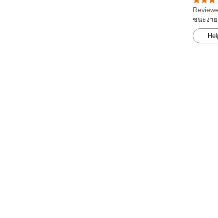
Reviewe
ชนะง่าย
Hel