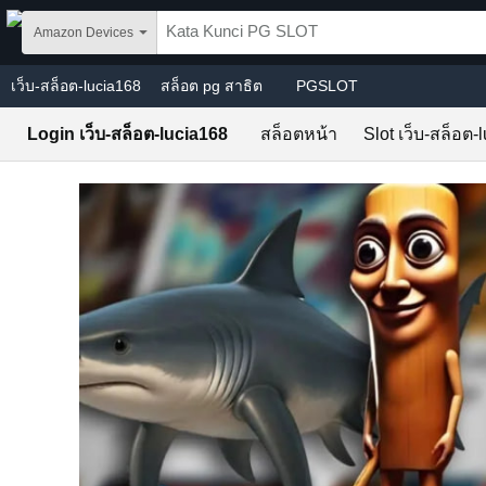
Skip to main content
Amazon Devices
เว็บ-สล็อต-lucia168
สล็อต pg สาธิต
PGSLOT
Login เว็บ-สล็อต-lucia168
สล็อตหน้า
Slot เว็บ-สล็อต-