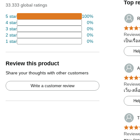
Top r
33.333 global ratings
5 star
100%
R
4 star
0%
3 star
0%
Reviewe
2 star
0%
เป็นเรื่
1 star
0%
Hel
Review this product
A
Share your thoughts with other customers
Reviewe
Write a customer review
เว็บ-สล็
Hel
T
Reviewe