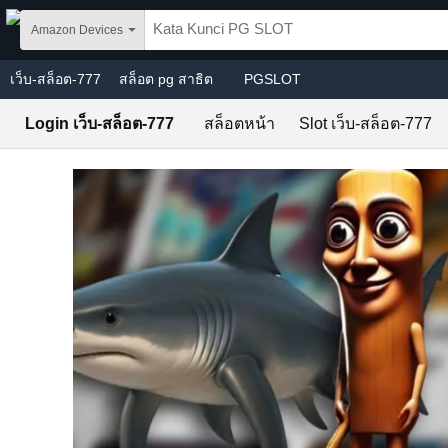
Skip to main content
Amazon Devices
เว็บ-สล็อต-777
สล็อต pg สาธิต
PGSLOT
Login เว็บ-สล็อต-777
สล็อตหน้า
Slot เว็บ-สล็อต-777