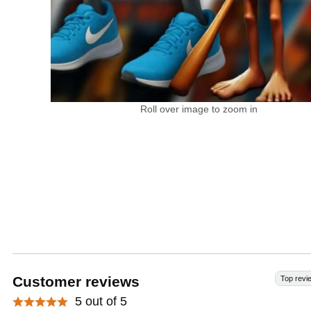
Roll over image to zoom in
Customer reviews
Top revi
5 out of 5