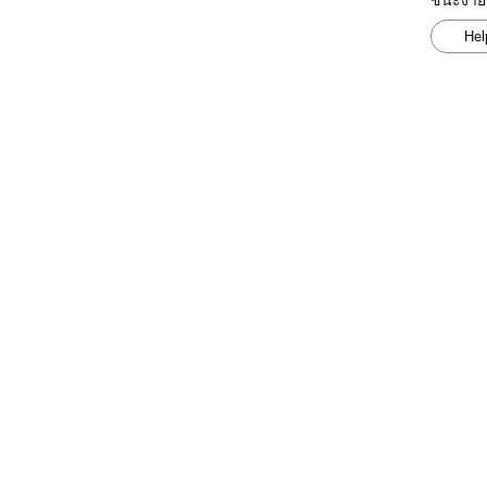
ชนะง่าย
Hel