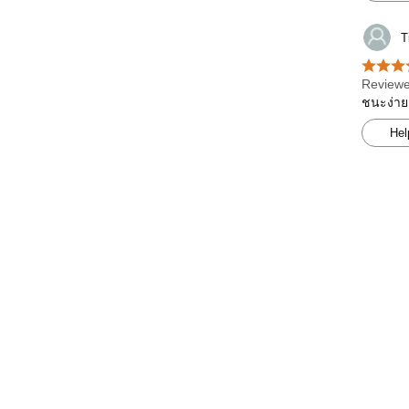
T
Reviewe
ชนะง่าย
Hel