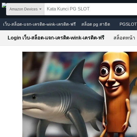
Skip to main content
Amazon Devices
เว็บ-สล็อต-แจก-เครดิต-wink-เครดิต-ฟรี
สล็อต pg สาธิต
PGSLOT
Login เว็บ-สล็อต-แจก-เครดิต-wink-เครดิต-ฟรี
สล็อตหน้า