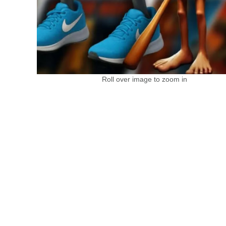
Roll over image to zoom in