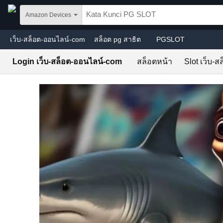
Skip to main content
Amazon Devices
เว็บ-สล็อต-ออนไลน์-com
สล็อต pg สาธิต
PGSLOT
Login เว็บ-สล็อต-ออนไลน์-com
สล็อตหน้า
Slot เว็บ-