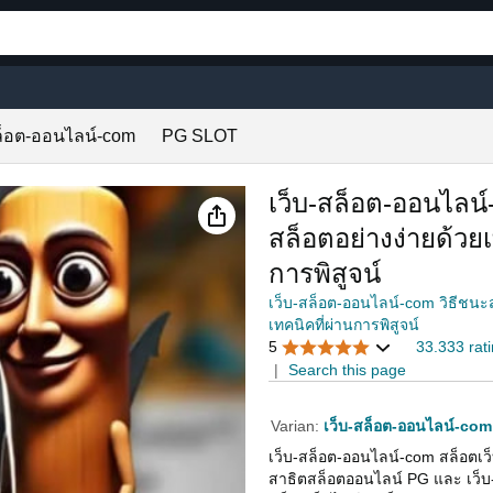
สล็อต-ออนไลน์-com
PG SLOT
เว็บ-สล็อต-ออนไลน์
สล็อตอย่างง่ายด้วยเ
การพิสูจน์
เว็บ-สล็อต-ออนไลน์-com วิธีชนะส
เทคนิคที่ผ่านการพิสูจน์
5
33.333 rat
|
Search this page
Varian:
เว็บ-สล็อต-ออนไลน์-com
เว็บ-สล็อต-ออนไลน์-com สล็อตเว็
สาธิตสล็อตออนไลน์ PG และ เว็บ