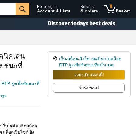
0
Hello, sign in
Returns
Account & Lists
& orders
Basket
คนิคเล่น
เว็บ-สล็อต-สิงโต เทคนิคเล่นสล็อต
ัยชนะที่
RTP สูงเพื่อชัยชนะที่สม่ำเสมอ
ลงทะเบียนตอนนี้!
RTP สูงเพื่อชัยชนะที่
รับรองชนะ!
ings
ือเว็บไซต์สาธิตสล็อต
 สล็อตเว็บไซต์ ยัง