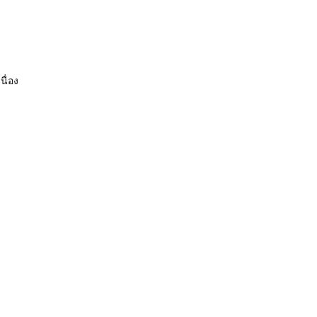
นื่อง