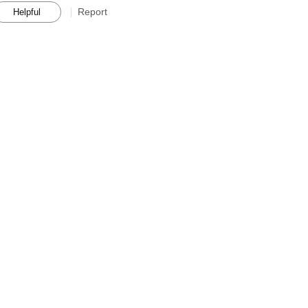
Report
Helpful