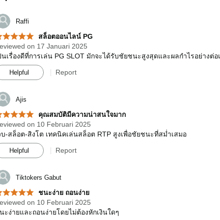
Raffi
สล็อตออนไลน์ PG
eviewed on 17 Januari 2025
ป็นเรื่องดีที่การเล่น PG SLOT มักจะได้รับชัยชนะสูงสุดและผลกำไรอย่างต่อเ
Report
Helpful
Ajis
คุณสมบัติมีความน่าสนใจมาก
eviewed on 10 Februari 2025
ว็บ-สล็อต-สิงโต เทคนิคเล่นสล็อต RTP สูงเพื่อชัยชนะที่สม่ำเสมอ
Report
Helpful
Tiktokers Gabut
ชนะง่าย ถอนง่าย
eviewed on 10 Februari 2025
นะง่ายและถอนง่ายโดยไม่ต้องหักเงินใดๆ