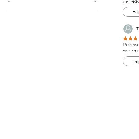
เว็บ-พนั
Hel
T
Reviewe
ชนะง่าย
Hel