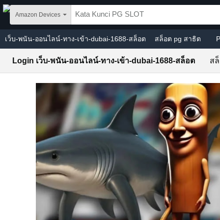
Skip to main content
Amazon Devices
เว็บ-พนัน-ออนไลน์-ทาง-เข้า-dubai-1688-สล็อต
สล็อต pg สาธิต
Login เว็บ-พนัน-ออนไลน์-ทาง-เข้า-dubai-1688-สล็อต
สล