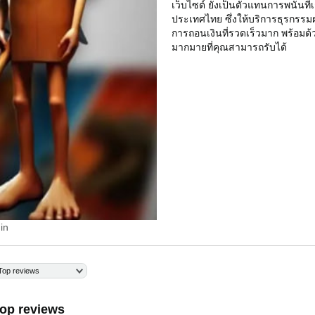
เว็บไซต์ ยังเป็นตัวแทนการพนันที่เช
ประเทศไทย ซึ่งให้บริการธุรกรรม
การถอนเงินที่รวดเร็วมาก พร้อมด้
มากมายที่คุณสามารถรับได้
in
Top reviews
op reviews