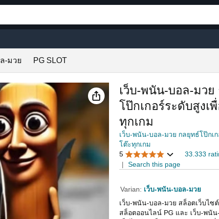
อล-มวย
PG SLOT
เว็บ-พนัน-บอล-มวย 
โป๊กเกอร์ระดับสูงเพ
ทุกเกม
เว็บ-พนัน-บอล-มวย กลยุทธ์โป๊กเกอ
โต๊ะทุกเกม
5
33.333 rat
|
Search this page
Varian:
เว็บ-พนัน-บอล-มวย
เว็บ-พนัน-บอล-มวย สล็อตเว็บไซต์
สล็อตออนไลน์ PG และ เว็บ-พนัน