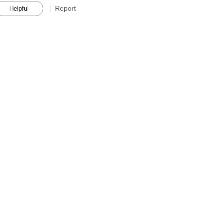
Report
Helpful