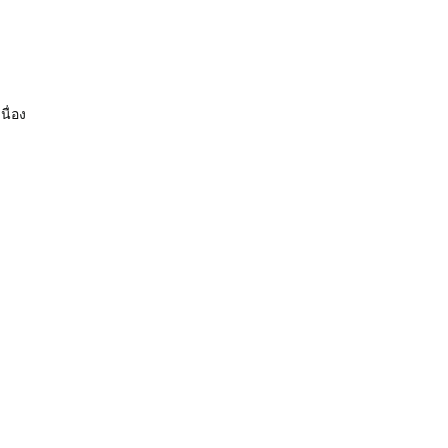
นื่อง