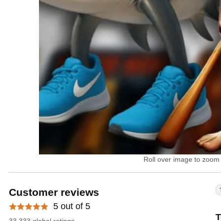
Roll over image to zoom 
Customer reviews
5 out of 5
T