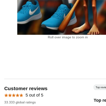
Roll over image to zoom in
Customer reviews
Top revi
5 out of 5
Top r
33.333 global ratings