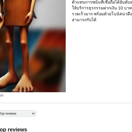
ตัวแทนการพนันที่เชื่อถือได้อันดับ
ให้บริการธุรกรรมฝากเงิน 10 บาท
รวดเร็วมาก พร้อมด้วยโบนัสน่าดึง
สามารถรับได้
in
Top reviews
op reviews