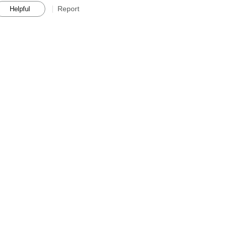
Report
Helpful