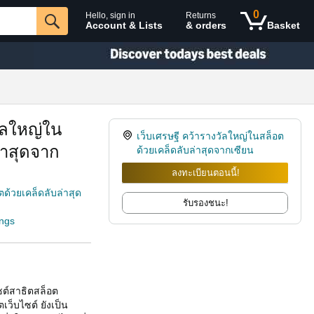
0
Hello, sign in
Returns
Account & Lists
& orders
Basket
วัลใหญ่ใน
เว็บเศรษฐี คว้ารางวัลใหญ่ในสล็อต
่าสุดจาก
ด้วยเคล็ดลับล่าสุดจากเซียน
ลงทะเบียนตอนนี้!
ตด้วยเคล็ดลับล่าสุด
รับรองชนะ!
ings
ไซต์สาธิตสล็อต
เว็บไซต์ ยังเป็น