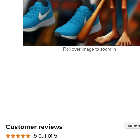
Roll over image to zoom in
Customer reviews
Top revi
5 out of 5