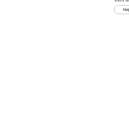
ชนะง่าย
Hel