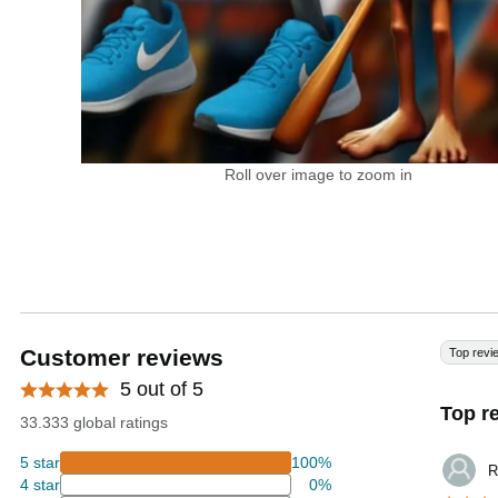
Roll over image to zoom in
Customer reviews
Top revi
5 out of 5
Top r
33.333 global ratings
5 star
100%
R
4 star
0%