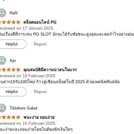
Raffi
สล็อตออนไลน์ PG
eviewed on 17 Januari 2025
ป็นเรื่องดีที่การเล่น PG SLOT มักจะได้รับชัยชนะสูงสุดและผลกำไรอย่างต่อเ
Report
Helpful
Ajis
คุณสมบัติมีความน่าสนใจมาก
eviewed on 10 Februari 2025
ว็บฝาก10รับ100ใหม่ ก้าวสู่เซียนสล็อตในปี 2025 ด้วยเทคนิคทันสมัย
Report
Helpful
Tiktokers Gabut
ชนะง่าย ถอนง่าย
eviewed on 10 Februari 2025
นะง่ายและถอนง่ายโดยไม่ต้องหักเงินใดๆ