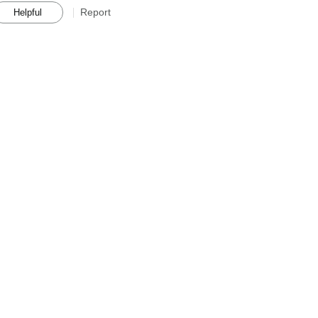
Report
Helpful