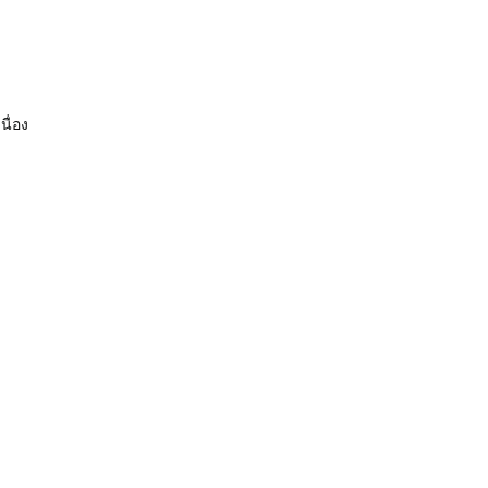
นื่อง