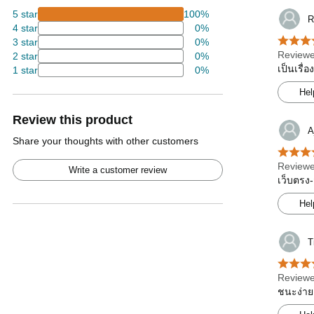
5 star
100%
R
4 star
0%
3 star
0%
Reviewe
2 star
0%
เป็นเรื่
1 star
0%
Hel
Review this product
A
Share your thoughts with other customers
Reviewe
Write a customer review
เว็บตรง
Hel
T
Reviewe
ชนะง่าย