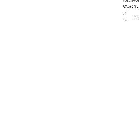
Reviewe
ชนะง่าย
Hel