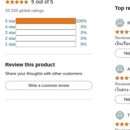
5 out of 5
Top r
33.333 global ratings
5 star
100%
R
4 star
0%
3 star
0%
Reviewe
2 star
0%
เป็นเรื่
1 star
0%
Hel
Review this product
A
Share your thoughts with other customers
Reviewe
Write a customer review
เว็บตรง
Hel
T